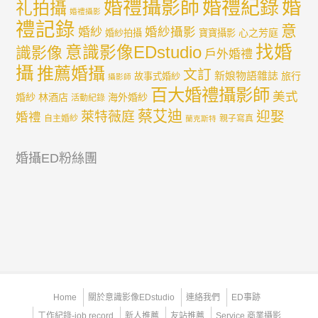
婚禮紀錄
婚
婚禮攝影師
礼拍攝
婚禮攝影
禮記錄
意
婚紗攝影
婚紗
心之芳庭
婚紗拍攝
寶寶攝影
找婚
意識影像EDstudio
識影像
戶外婚禮
攝
推薦婚攝
文訂
新娘物語雜誌
旅行
故事式婚紗
攝影師
百大婚禮攝影師
美式
婚紗
林酒店
海外婚紗
活動紀錄
蔡艾迪
迎娶
萊特薇庭
婚禮
自主婚紗
親子寫真
蘭克斯特
婚攝ED粉絲團
Home
關於意識影像EDstudio
連絡我們
ED事跡
工作紀錄-job record
新人推薦
友站推薦
Service 商業攝影