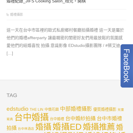
婚禮紀錄_JIFS Cooking Salon_棓元。開棋
婚禮攝影
這一天在台中市區裡的歐式私廚鄉村餐廳拍攝婚禮 這一天是屬於
他們的婚禮affterparty 讓最親密的閨密好友們用最放鬆的氛圍感
愛他們的結婚喜悅 拍攝:意識影像 EDstudio攝影團隊 / #蔡艾迪
[…]
TAG
edstudio
中部婚禮攝影
優質婚禮攝影
THE LIN
中僑花園
兒童
台中婚攝
台中婚紗拍攝
台中市婚禮
台中婚禮
寫真
婚攝ED
婚攝
婚攝推薦
婚
拍攝
台中林酒店