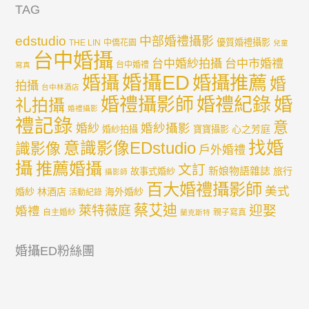
TAG
edstudio
中部婚禮攝影
優質婚禮攝影
THE LIN
中僑花園
兒童
台中婚攝
台中婚紗拍攝
台中市婚禮
台中婚禮
寫真
婚攝ED
婚攝
婚攝推薦
婚
拍攝
台中林酒店
婚禮紀錄
婚
婚禮攝影師
礼拍攝
婚禮攝影
禮記錄
意
婚紗攝影
婚紗
心之芳庭
婚紗拍攝
寶寶攝影
找婚
意識影像EDstudio
識影像
戶外婚禮
攝
推薦婚攝
文訂
新娘物語雜誌
旅行
故事式婚紗
攝影師
百大婚禮攝影師
美式
婚紗
林酒店
海外婚紗
活動紀錄
蔡艾迪
迎娶
萊特薇庭
婚禮
自主婚紗
親子寫真
蘭克斯特
婚攝ED粉絲團