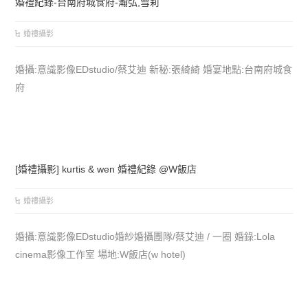
婚禮紀錄-台南府城食府-瀚弘,雪莉
婚禮攝影
婚攝:意識影像EDstudio/蔡艾迪 新秘:張綺綺 婚宴地點:台南府城食
府
[婚禮攝影] kurtis & wen 婚禮紀錄 @W飯店
婚禮攝影
婚攝:意識影像EDstudio婚紗婚攝團隊/蔡艾迪 / 一圈 婚錄:Lola
cinema影像工作室 場地:W飯店(w hotel)