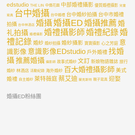
edstudio
中部婚禮攝影
優質婚禮攝影
THE LIN
中僑花園
兒童
台中婚攝
台中婚紗拍攝
台中市婚禮
台中婚禮
寫真
婚攝ED
婚攝
婚攝推薦
婚
拍攝
台中林酒店
婚禮紀錄
婚
婚禮攝影師
礼拍攝
婚禮攝影
禮記錄
意
婚紗攝影
婚紗
心之芳庭
婚紗拍攝
寶寶攝影
找婚
意識影像EDstudio
識影像
戶外婚禮
攝
推薦婚攝
文訂
新娘物語雜誌
旅行
故事式婚紗
攝影師
百大婚禮攝影師
美式
婚紗
林酒店
海外婚紗
活動紀錄
蔡艾迪
迎娶
萊特薇庭
婚禮
自主婚紗
親子寫真
蘭克斯特
婚攝ED粉絲團