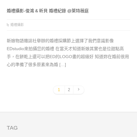
婚禮攝影-俊鴻 & 昕貝 婚禮紀錄 @萊特薇庭
婚禮攝影
新娘物語雜誌社舉辦的婚禮採購節上選擇了我們意識影像
EDstudio來拍攝您的婚禮 在當天才知道新娘其實也是位甜點高
手，在餅乾上還可以把ED的LOGO畫的超級好 知道妳在婚前很用
心的準備了很多原素來為婚 […]
1
2
TAG