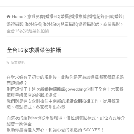
Home
意識影像|婚攝ED|婚攝|婚攝推薦|婚禮紀錄|自助婚紗|
婚禮攝影|海外婚禮|海外婚紗|兒童攝影|婚禮攝影師
商業攝影
全台16家求婚菜色拍攝
全台16家求婚菜色拍攝
商業攝影
在對求婚有了初步的規劃後，此時你是否為該選擇哪家餐廳求婚
而煩惱呢？
別再煩惱了！這次新
娘物語雜誌
gowedding企劃了全台十六家餐
廳與星級飯店的必勝求婚桌，
我們則是這次企劃擔任中南部的
求婚企劃拍攝
工作，從用餐環
境、餐點樣式、各家都別出心裁
而這次的編輯isa也從用餐環境、價位到餐點樣式、訂位方式等介
紹皆一應俱全
幫助你贏得佳人芳心、也讓心愛的她點頭 SAY YES！