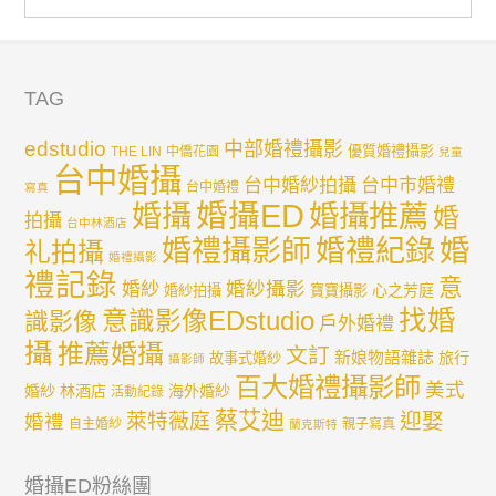
TAG
edstudio
中部婚禮攝影
優質婚禮攝影
THE LIN
中僑花園
兒童
台中婚攝
台中婚紗拍攝
台中市婚禮
台中婚禮
寫真
婚攝ED
婚攝
婚攝推薦
婚
拍攝
台中林酒店
婚禮紀錄
婚
婚禮攝影師
礼拍攝
婚禮攝影
禮記錄
意
婚紗攝影
婚紗
心之芳庭
婚紗拍攝
寶寶攝影
找婚
意識影像EDstudio
識影像
戶外婚禮
攝
推薦婚攝
文訂
新娘物語雜誌
旅行
故事式婚紗
攝影師
百大婚禮攝影師
美式
婚紗
林酒店
海外婚紗
活動紀錄
蔡艾迪
迎娶
萊特薇庭
婚禮
自主婚紗
親子寫真
蘭克斯特
婚攝ED粉絲團