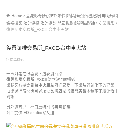
Home
意識影像|婚攝ED|婚攝|婚攝推薦|婚禮紀錄|自助婚紗|
婚禮攝影|海外婚禮|海外婚紗|兒童攝影|婚禮攝影師
商業攝影
復興咖啡交易所_FXCE-台中車火站
復興咖啡交易所_FXCE-台中車火站
商業攝影
一直對老宅很喜愛，這次能拍攝
復興咖啡交易所_FXCE
菜單與空間攝影
讓我又有機會到
台中火車站
附近感受一下讓時間刻化下的建築
拍攝過程當然也可以順便品嚐店家的
澳門美食
木糠布丁跟免治牛
肉飯
另外還有那一杯口感特別的
黑啤咖啡
圖片提供 ED-studio/蔡艾迪