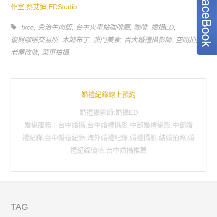
fxce
,
免治牛肉飯
,
台中火車站咖啡廳
,
咖啡
,
婚攝ED
,
復興咖啡交易所
,
木糠布丁
,
澳門美食
,
百大婚禮攝影師
,
空間拍攝
,
老屋改裝
,
菜單拍攝
婚禮紀錄線上預約
婚禮攝影師:婚攝ED
婚攝服務：台中婚攝,台中婚禮攝影,中部婚禮攝影,中部婚
禮紀錄,台中婚禮紀錄,海外婚禮紀錄,婚禮攝影,結婚拍照,婚
禮紀錄價格,台中婚攝推薦
TAG