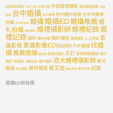
edstudio
中部婚禮攝影
優質婚禮攝影
THE LIN
中僑花園
兒童
台中婚攝
台中婚紗拍攝
台中市婚禮
台中婚禮
寫真
婚攝ED
婚攝
婚攝推薦
婚
拍攝
台中林酒店
婚禮紀錄
婚
婚禮攝影師
礼拍攝
婚禮攝影
禮記錄
意
婚紗攝影
婚紗
心之芳庭
婚紗拍攝
寶寶攝影
找婚
意識影像EDstudio
識影像
戶外婚禮
攝
推薦婚攝
文訂
新娘物語雜誌
旅行
故事式婚紗
攝影師
百大婚禮攝影師
美式
婚紗
林酒店
海外婚紗
活動紀錄
蔡艾迪
迎娶
萊特薇庭
婚禮
自主婚紗
親子寫真
蘭克斯特
婚攝ED粉絲團