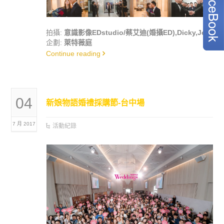
拍攝:
意識影像EDstudio/蔡艾迪(婚攝ED),Dicky,Jeff
企劃:
萊特薇庭
Continue reading
04
新娘物語婚禮採購節-台中場
7 月 2017
活動紀錄