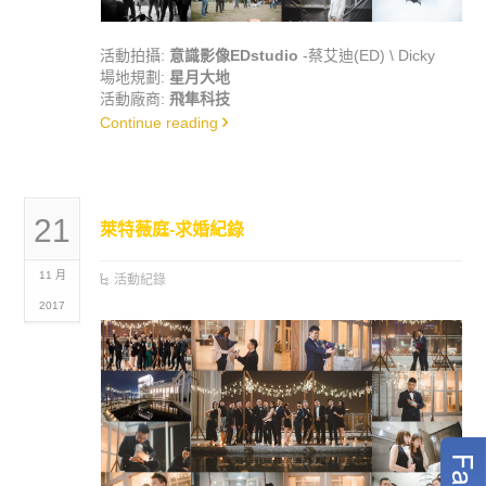
活動拍攝:
意識影像EDstudio
-蔡艾迪(ED) \ Dicky
場地規劃:
星月大地
活動廠商:
飛隼科技
Continue reading
21
萊特薇庭-求婚紀錄
11 月
活動紀錄
2017