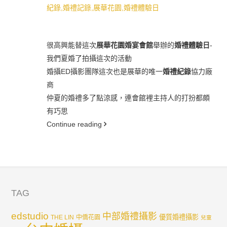
很高興能替這次
展華花園婚宴會館
舉辦的
婚禮體驗日
-
我們夏婚了拍攝這次的活動
婚攝ED攝影團隊這次也是展華的唯一
婚禮紀錄
協力廠
商
仲夏的婚禮多了點涼感，連會館裡主持人的打扮都頗
有巧思
Continue reading
TAG
edstudio
中部婚禮攝影
優質婚禮攝影
THE LIN
中僑花園
兒童