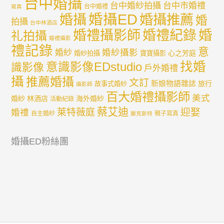
台中婚攝
台中婚紗拍攝
台中市婚禮
台中婚禮
寫真
婚攝ED
婚攝
婚攝推薦
婚
拍攝
台中林酒店
婚禮紀錄
婚
婚禮攝影師
礼拍攝
婚禮攝影
禮記錄
意
婚紗攝影
婚紗
心之芳庭
婚紗拍攝
寶寶攝影
找婚
意識影像EDstudio
識影像
戶外婚禮
攝
推薦婚攝
文訂
新娘物語雜誌
旅行
故事式婚紗
攝影師
百大婚禮攝影師
美式
婚紗
林酒店
海外婚紗
活動紀錄
蔡艾迪
迎娶
萊特薇庭
婚禮
自主婚紗
親子寫真
蘭克斯特
婚攝ED粉絲團