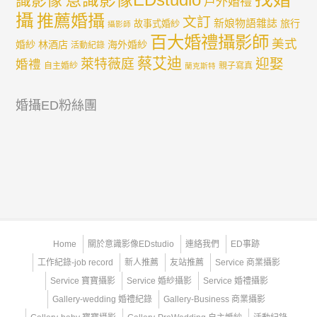
意識影像EDstudio
識影像
戶外婚禮
攝
推薦婚攝
文訂
新娘物語雜誌
旅行
故事式婚紗
攝影師
百大婚禮攝影師
美式
婚紗
林酒店
海外婚紗
活動紀錄
蔡艾迪
迎娶
萊特薇庭
婚禮
自主婚紗
親子寫真
蘭克斯特
婚攝ED粉絲團
Home
關於意識影像EDstudio
連絡我們
ED事跡
工作紀錄-job record
新人推薦
友站推薦
Service 商業攝影
Service 寶寶攝影
Service 婚紗攝影
Service 婚禮攝影
Gallery-wedding 婚禮紀錄
Gallery-Business 商業攝影